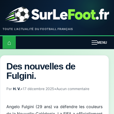
TOUTE L’ACTUALITÉ DU FOOTBALL FRANÇAIS
⌂
MENU
Des nouvelles de
Fulgini.
Par
H. V.
•
17 décembre 2025
•
Aucun commentaire
Angelo Fulgini (29 ans) va défendre les couleurs
de la Nouvelle-Calédonie. La FIFA a officiellement