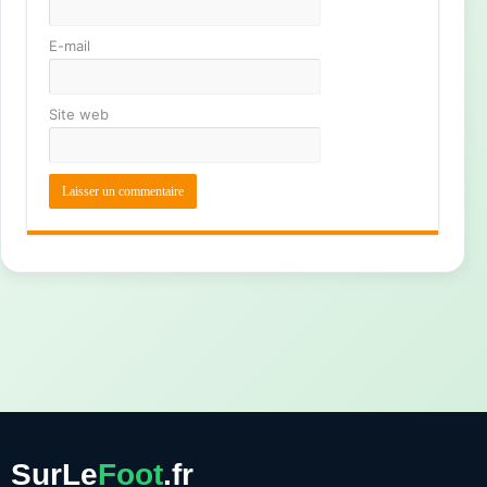
E-mail
Site web
SurLe
Foot
.fr