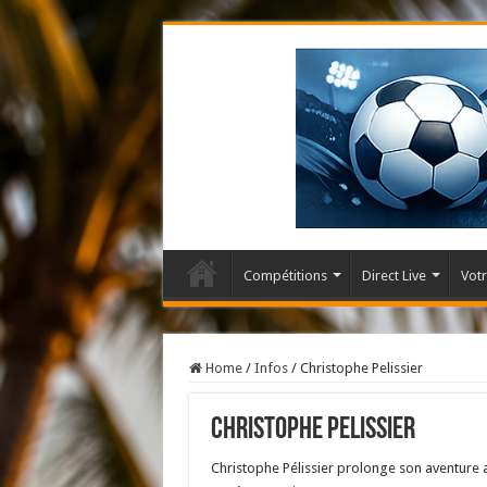
Compétitions
Direct Live
Votr
Home
/
Infos
/
Christophe Pelissier
Christophe Pelissier
Christophe Pélissier prolonge son aventure 