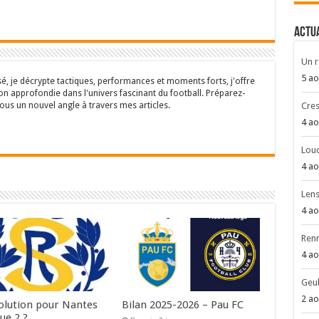
ACTU
Un r
5 ao
sé, je décrypte tactiques, performances et moments forts, j'offre
n approfondie dans l'univers fascinant du football. Préparez-
ous un nouvel angle à travers mes articles.
Cres
4 ao
Louc
4 ao
Len
4 ao
Renn
4 ao
Geub
2 ao
olution pour Nantes
Bilan 2025-2026 – Pau FC
ue 2 ?