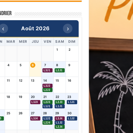
ndrier
‹
›
Août 2026
N
MAR
MER
JEU
VEN
SAM
DIM
1
2
4
5
6
7
8
9
L3J1
L2J1
11
12
13
14
15
16
L3J2
L2J2
18
19
20
21
22
23
L3J3
L2J3
L2J3
L1J1
L1J1
L1J1
25
26
27
28
29
30
3
L3J4
L1J2
L3J4
L1J2
L2J4
L1J2
L2J4