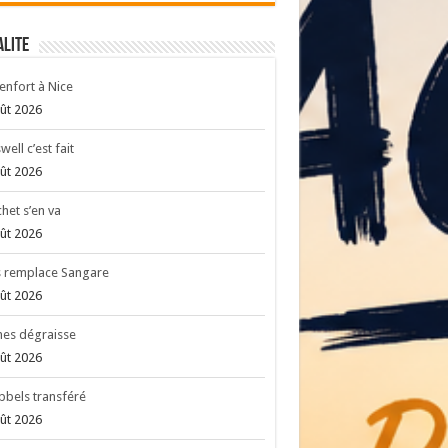
ALITE
enfort à Nice
ût 2026
well c’est fait
ût 2026
het s’en va
ût 2026
s remplace Sangare
ût 2026
es dégraisse
ût 2026
bels transféré
ût 2026