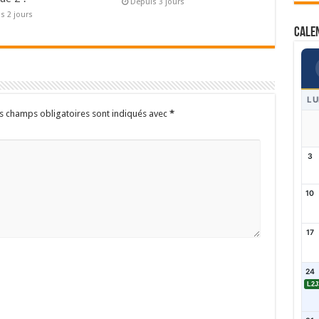
Depuis 3 jours
s 2 jours
Cale
LU
s champs obligatoires sont indiqués avec
*
3
10
17
24
L2J