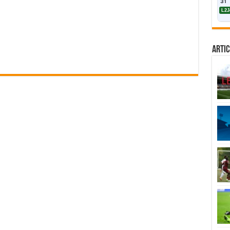
31
L2J
Artic