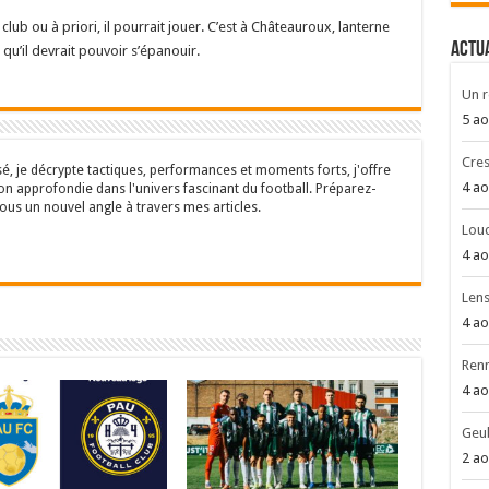
 club ou à priori, il pourrait jouer. C’est à Châteauroux, lanterne
ACTU
 qu’il devrait pouvoir s’épanouir.
Un r
5 ao
Cres
sé, je décrypte tactiques, performances et moments forts, j'offre
4 ao
n approfondie dans l'univers fascinant du football. Préparez-
ous un nouvel angle à travers mes articles.
Louc
4 ao
Len
4 ao
Renn
4 ao
Geub
2 ao