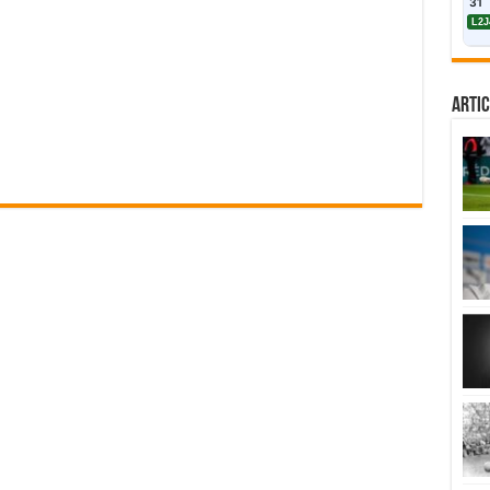
31
L2J
Artic