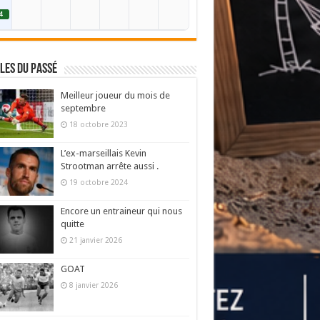
4
les du passé
Meilleur joueur du mois de
septembre
18 octobre 2023
L’ex-marseillais Kevin
Strootman arrête aussi .
19 octobre 2024
Encore un entraineur qui nous
quitte
21 janvier 2026
GOAT
8 janvier 2026