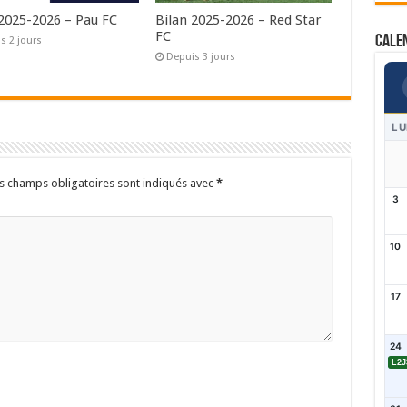
 2025-2026 – Pau FC
Bilan 2025-2026 – Red Star
FC
Cale
s 2 jours
Depuis 3 jours
LU
s champs obligatoires sont indiqués avec
*
3
10
17
24
L2J