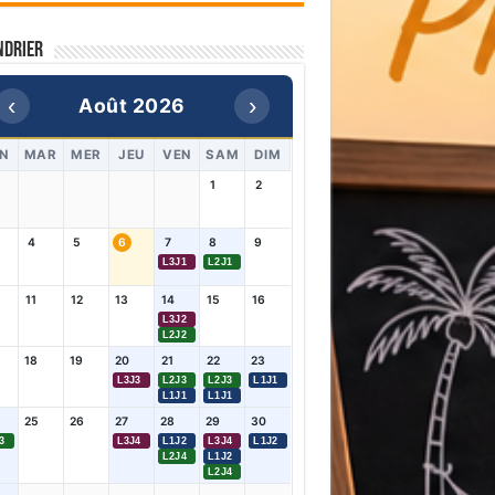
ndrier
‹
›
Août 2026
N
MAR
MER
JEU
VEN
SAM
DIM
1
2
4
5
6
7
8
9
L3J1
L2J1
11
12
13
14
15
16
L3J2
L2J2
18
19
20
21
22
23
L3J3
L2J3
L2J3
L1J1
L1J1
L1J1
25
26
27
28
29
30
3
L3J4
L1J2
L3J4
L1J2
L2J4
L1J2
L2J4