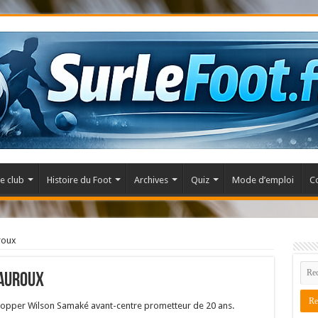
e club
Histoire du Foot
Archives
Quiz
Mode d’emploi
C
roux
eauroux
elopper Wilson Samaké avant-centre prometteur de 20 ans.