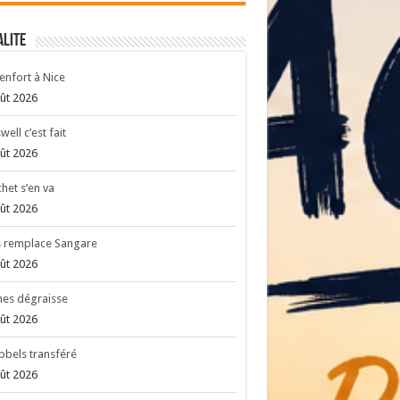
ALITE
enfort à Nice
ût 2026
well c’est fait
ût 2026
het s’en va
ût 2026
s remplace Sangare
ût 2026
es dégraisse
ût 2026
bels transféré
ût 2026