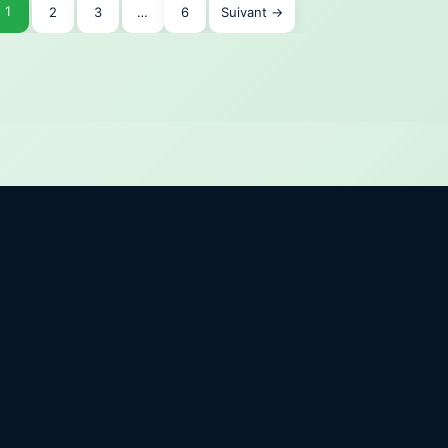
1
2
3
…
6
Suivant →