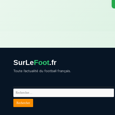
Pagination
des
publications
SurLe
Foot
.fr
Toute l’actualité du football français.