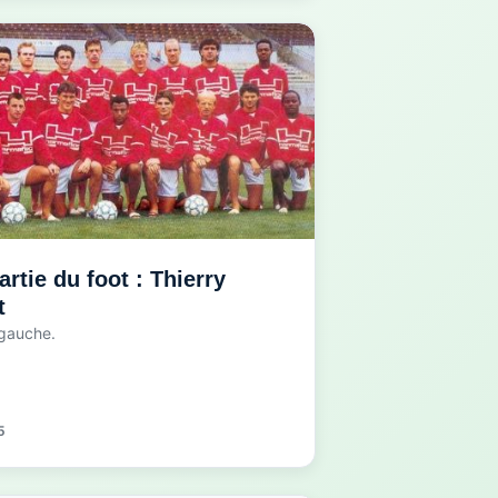
partie du foot : Thierry
t
 gauche.
5