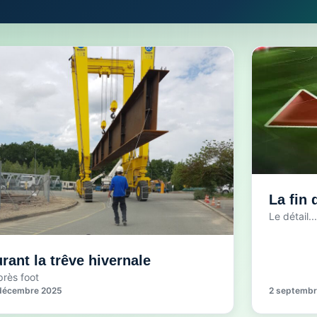
La fin
Le détail...
rant la trêve hivernale
près foot
décembre 2025
2 septembr