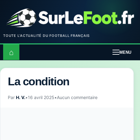
TOUTE L’ACTUALITÉ DU FOOTBALL FRANÇAIS
⌂
MENU
La condition
Par
H. V.
•
16 avril 2025
•
Aucun commentaire