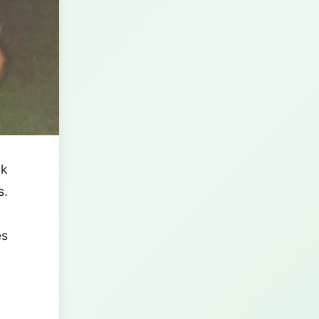
ak
s.
es