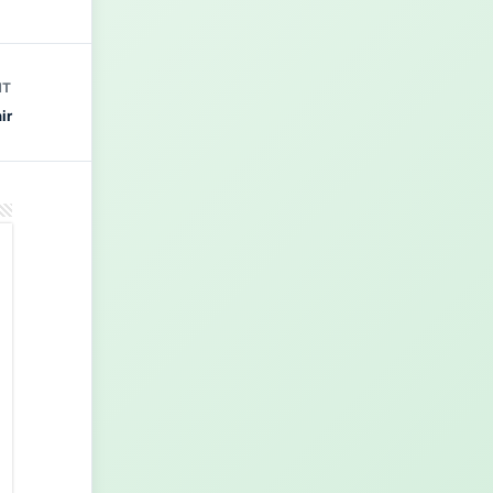
NT
ir