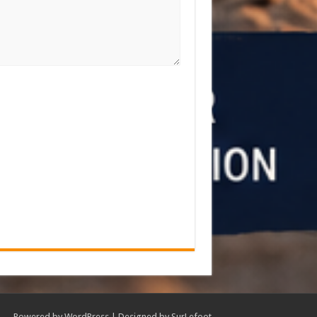
Powered by
WordPress
| Designed by
SurLefoot