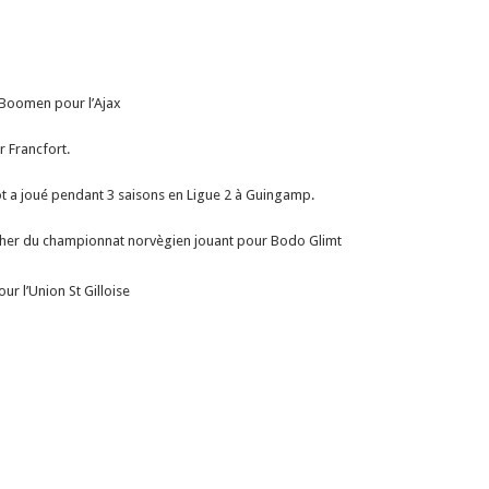
 Boomen pour l’Ajax
r Francfort.
ot a joué pendant 3 saisons en Ligue 2 à Guingamp.
cher du championnat norvègien jouant pour Bodo Glimt
ur l’Union St Gilloise