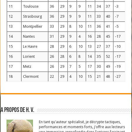
11
Toulouse
36
29
9
9
11
34
37
-3
12
Strasbourg
36
29
9
9
11
33
40
-7
13
Montpellier
33
29
8
10
11
36
41
-5
14
Nantes
31
29
9
4
16
28
45
-17
15
Le Havre
28
29
6
10
13
27
37
-10
16
Lorient
26
28
6
8
14
35
52
-17
17
Metz
26
29
7
5
17
30
49
-19
18
Clermont
22
29
4
10
15
21
48
-27
A propos de H. V.
En tant qu'auteur spécialisé, je décrypte tactiques,
performances et moments forts, j'offre aux lecteurs