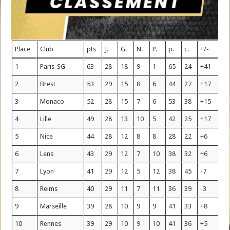
Place
Club
pts
J.
G.
N.
P.
p.
c.
+/-
1
Paris-SG
63
28
18
9
1
65
24
+41
2
Brest
53
29
15
8
6
44
27
+17
3
Monaco
52
28
15
7
6
53
38
+15
4
Lille
49
28
13
10
5
42
25
+17
5
Nice
44
28
12
8
8
28
22
+6
6
Lens
43
29
12
7
10
38
32
+6
7
Lyon
41
29
12
5
12
38
45
-7
8
Reims
40
29
11
7
11
36
39
-3
9
Marseille
39
28
10
9
9
41
33
+8
10
Rennes
39
29
10
9
10
41
36
+5