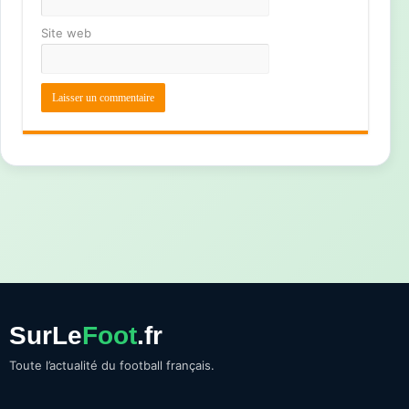
Site web
SurLe
Foot
.fr
Toute l’actualité du football français.