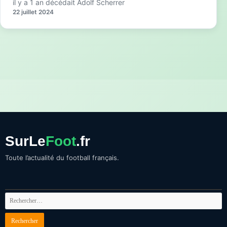
il y a 1 an décédait Adolf Scherrer
22 juillet 2024
SurLe
Foot
.fr
Toute l’actualité du football français.