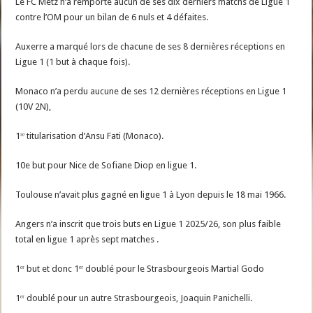
Le FC Metz n’a remporté aucun de ses dix derniers matchs de Ligue 1
contre l’OM pour un bilan de 6 nuls et 4 défaites.
Auxerre a marqué lors de chacune de ses 8 dernières réceptions en
Ligue 1 (1 but à chaque fois).
Monaco n’a perdu aucune de ses 12 dernières réceptions en Ligue 1
(10V 2N),
1ʳᵉ titularisation d’Ansu Fati (Monaco).
10e but pour Nice de Sofiane Diop en ligue 1.
Toulouse n’avait plus gagné en ligue 1 à Lyon depuis le 18 mai 1966.
Angers n’a inscrit que trois buts en Ligue 1 2025/26, son plus faible
total en ligue 1 après sept matches .
1ᵉʳ but et donc 1ᵉʳ doublé pour le Strasbourgeois Martial Godo
1ᵉʳ doublé pour un autre Strasbourgeois, Joaquin Panichelli.