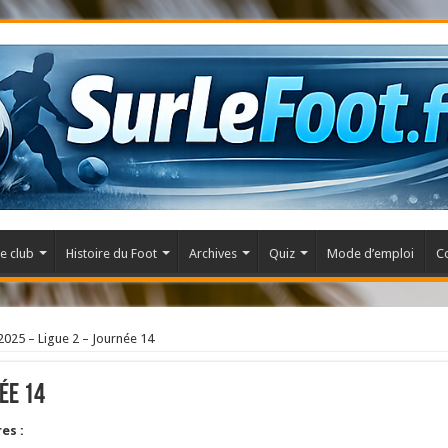
e club
Histoire du Foot
Archives
Quiz
Mode d’emploi
C
025 – Ligue 2 – Journée 14
ée 14
es :