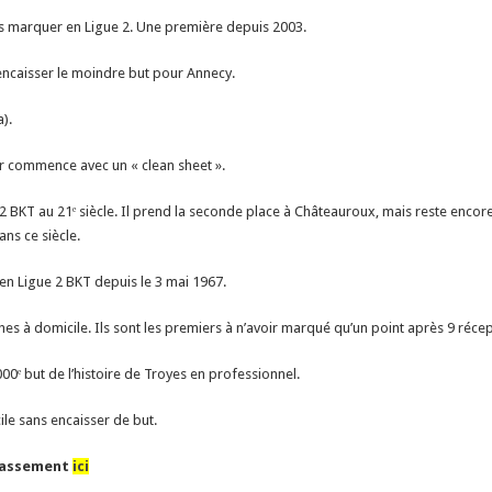
ns marquer en Ligue 2. Une première depuis 2003.
 encaisser le moindre but pour Annecy.
).
er commence avec un « clean sheet ».
 BKT au 21ᵉ siècle. Il prend la seconde place à Châteauroux, mais reste encore
ans ce siècle.
en Ligue 2 BKT depuis le 3 mai 1967.
s à domicile. Ils sont les premiers à n’avoir marqué qu’un point après 9 récep
2000ᵉ but de l’histoire de Troyes en professionnel.
le sans encaisser de but.
Classement
ici