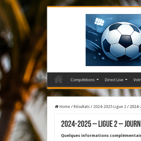
Compétitions
Direct Live
Votr
Home
/
Résultats
/
2024-2025 Ligue 2
/
2024-2
2024-2025 – Ligue 2 – Journ
Quelques informations complémentair