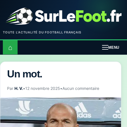
TOUTE L’ACTUALITÉ DU FOOTBALL FRANÇAIS
⌂
MENU
Un mot.
Par
H. V.
•
12 novembre 2025
•
Aucun commentaire