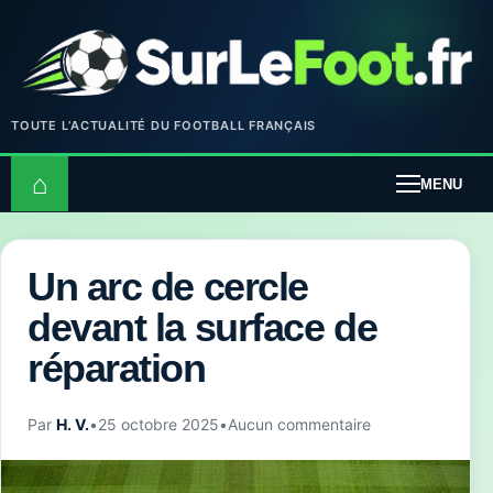
TOUTE L’ACTUALITÉ DU FOOTBALL FRANÇAIS
⌂
MENU
Un arc de cercle
devant la surface de
réparation
Par
H. V.
•
25 octobre 2025
•
Aucun commentaire