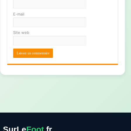
E-mail
Site web
SurLe
Foot
.fr