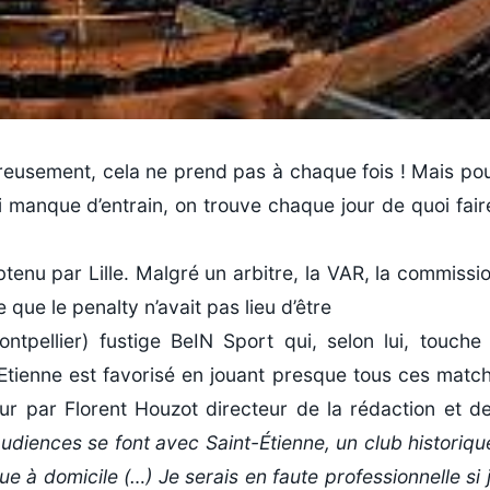
reusement, cela ne prend pas à chaque fois ! Mais po
manque d’entrain, on trouve chaque jour de quoi fair
tenu par Lille. Malgré un arbitre, la VAR, la commissi
que le penalty n’avait pas lieu d’être
pellier) fustige BeIN Sport qui, selon lui, touche
Etienne est favorisé en jouant presque tous ces matc
ur par Florent Houzot directeur de la rédaction et d
audiences se font avec Saint-Étienne, un club historiqu
oue à domicile (…) Je serais en faute professionnelle si 