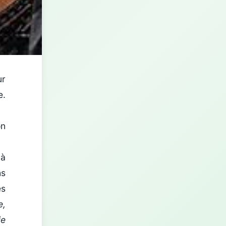
ur
e.
on
 à
hs
es
e,
je