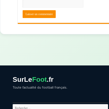
SurLe
Foot
.fr
Toute l’actualité du football français.