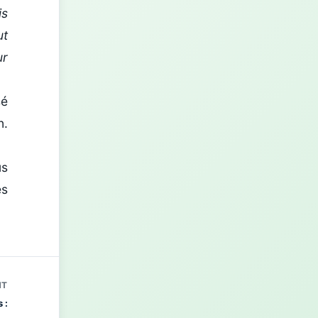
is
ut
ur
sé
n.
us
es
NT
 :