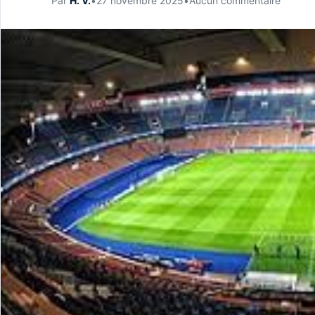
Par
H. V.
•
27 novembre 2025
•
Aucun commentaire