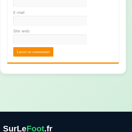
E-mail
Site web
SurLe
Foot
.fr