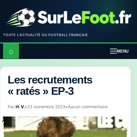
TOUTE L’ACTUALITÉ DU FOOTBALL FRANÇAIS
⌂
MENU
Les recrutements
« ratés » EP-3
Par
H. V.
•
23 novembre 2023
•
Aucun commentaire