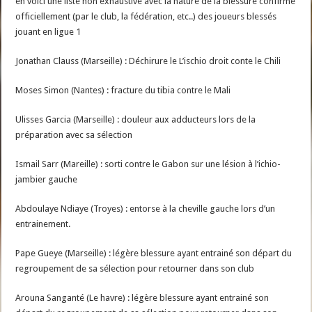
en voici une liste non exhaustive avec la nature de la blessure confirmé
officiellement (par le club, la fédération, etc..) des joueurs blessés
jouant en ligue 1
Jonathan Clauss (Marseille) : Déchirure le L’ischio droit conte le Chili
Moses Simon (Nantes) : fracture du tibia contre le Mali
Ulisses Garcia (Marseille) : douleur aux adducteurs lors de la
préparation avec sa sélection
Ismail Sarr (Mareille) : sorti contre le Gabon sur une lésion à l’ichio-
jambier gauche
Abdoulaye Ndiaye (Troyes) : entorse à la cheville gauche lors d’un
entrainement.
Pape Gueye (Marseille) : légère blessure ayant entrainé son départ du
regroupement de sa sélection pour retourner dans son club
Arouna Sanganté (Le havre) : légère blessure ayant entrainé son