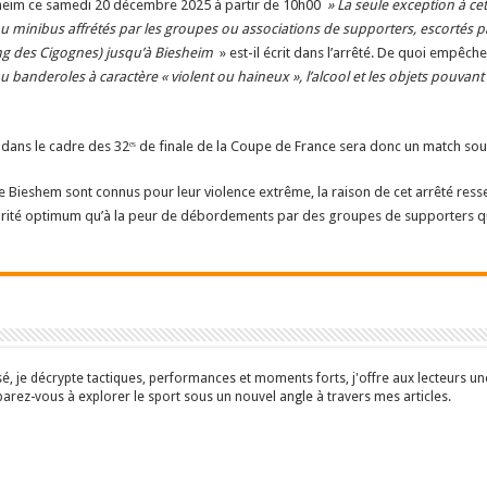
eim ce samedi 20 décembre 2025 à partir de 10h00
» La seule exception à ce
 minibus affrétés par les groupes ou associations de supporters, escortés par
ng des Cigognes) jusqu’à Biesheim
» est-il écrit dans l’arrêté. De quoi empêc
banderoles à caractère « violent ou haineux », l’alcool et les objets pouvant 
) dans le cadre des 32ᵉˢ de finale de la Coupe de France sera donc un match sou
de Bieshem sont connus pour leur violence extrême, la raison de cet arrêté res
urité optimum qu’à la peur de débordements par des groupes de supporters qui
isé, je décrypte tactiques, performances et moments forts, j'offre aux lecteurs 
parez-vous à explorer le sport sous un nouvel angle à travers mes articles.