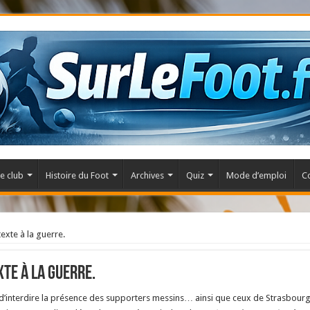
e club
Histoire du Foot
Archives
Quiz
Mode d’emploi
C
texte à la guerre.
xte à la guerre.
 d’interdire la présence des supporters messins… ainsi que ceux de Strasbourg. 