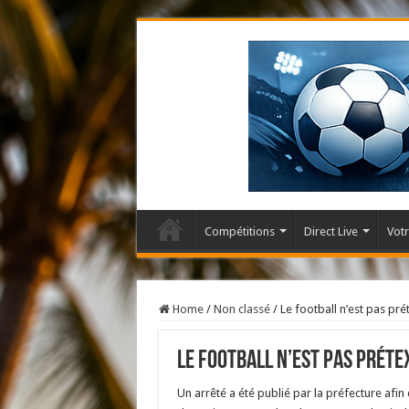
Compétitions
Direct Live
Votr
Home
/
Non classé
/
Le football n’est pas pré
Le football n’est pas préte
Un arrêté a été publié par la préfecture afin