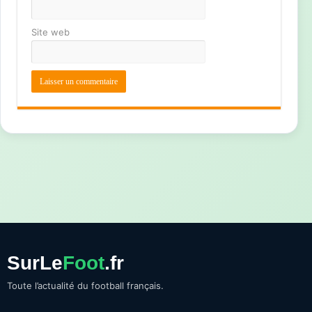
Site web
SurLe
Foot
.fr
Toute l’actualité du football français.