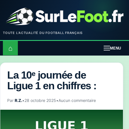
TOUTE L’ACTUALITÉ DU FOOTBALL FRANÇAIS
⌂
MENU
La 10ᵉ journée de
Ligue 1 en chiffres :
Par
R.Z.
•
28 octobre 2025
•
Aucun commentaire