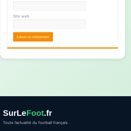
Site web
SurLe
Foot
.fr
Toute l’actualité du football français.