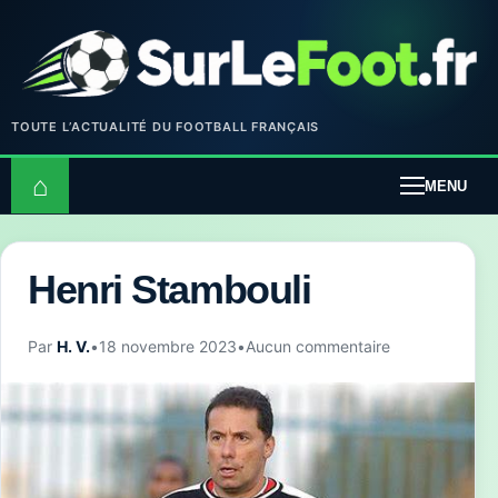
TOUTE L’ACTUALITÉ DU FOOTBALL FRANÇAIS
⌂
MENU
Henri Stambouli
Par
H. V.
•
18 novembre 2023
•
Aucun commentaire