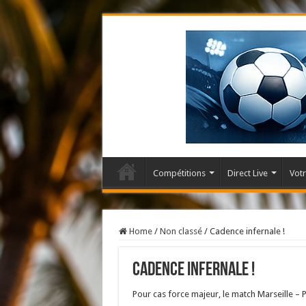
Compétitions
Direct Live
Votr
Home
/
Non classé
/
Cadence infernale !
Cadence infernale !
Pour cas force majeur, le match Marseille – 