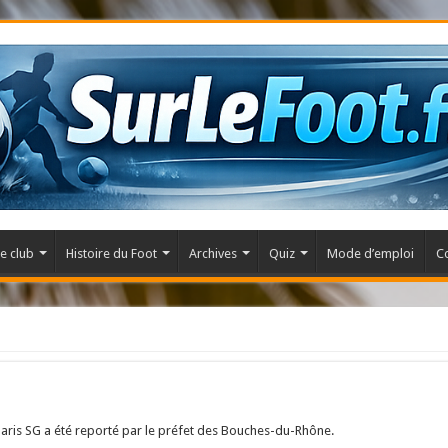
e club
Histoire du Foot
Archives
Quiz
Mode d’emploi
C
Paris SG a été reporté par le préfet des Bouches-du-Rhône.