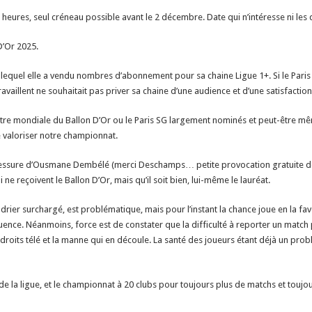
 heures, seul créneau possible avant le 2 décembre. Date qui n’intéresse ni les d
D’Or 2025.
 lequel elle a vendu nombres d’abonnement pour sa chaine Ligue 1+. Si le Paris S
vaillent ne souhaitait pas priver sa chaine d’une audience et d’une satisfactio
fenêtre mondiale du Ballon D’Or ou le Paris SG largement nominés et peut-être 
e valoriser notre championnat.
lessure d’Ousmane Dembélé (merci Deschamps… petite provocation gratuite de 
i ne reçoivent le Ballon D’Or, mais qu’il soit bien, lui-même le lauréat.
rier surchargé, est problématique, mais pour l’instant la chance joue en la fav
ence. Néanmoins, force est de constater que la difficulté à reporter un match 
 droits télé et la manne qui en découle. La santé des joueurs étant déjà un probl
e la ligue, et le championnat à 20 clubs pour toujours plus de matchs et toujou