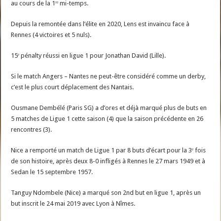
au cours de la 1ʳᵉ mi-temps.
Depuis la remontée dans l’élite en 2020, Lens est invaincu face à
Rennes (4 victoires et 5 nuls).
15ᵉ pénalty réussi en ligue 1 pour Jonathan David (Lille).
Si le match Angers – Nantes ne peut-être considéré comme un derby,
c’est le plus court déplacement des Nantais.
Ousmane Dembélé (Paris SG) a d’ores et déjà marqué plus de buts en
5 matches de Ligue 1 cette saison (4) que la saison précédente en 26
rencontres (3).
Nice a remporté un match de Ligue 1 par 8 buts d’écart pour la 3ᵉ fois
de son histoire, après deux 8-0 infligés à Rennes le 27 mars 1949 et à
Sedan le 15 septembre 1957.
Tanguy Ndombele (Nice) a marqué son 2nd but en ligue 1, après un
but inscrit le 24 mai 2019 avec Lyon à Nîmes.