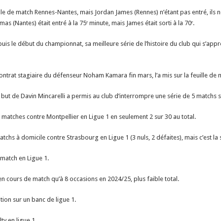
uille de match Rennes-Nantes, mais Jordan James (Rennes) n’étant pas entré, ils n
as (Nantes) était entré à la 75ᵉ minute, mais James était sorti à la 70ᵉ.
uis le début du championnat, sa meilleure série de l’histoire du club qui s’a
contrat stagiaire du défenseur Noham Kamara fin mars, l’a mis sur la feuille de 
 but de Davin Mincarelli a permis au club d’interrompre une série de 5 matchs s
 matches contre Montpellier en Ligue 1 en seulement 2 sur 30 au total.
hs à domicile contre Strasbourg en Ligue 1 (3 nuls, 2 défaites), mais c’est l
 match en Ligue 1.
 cours de match qu’à 8 occasions en 2024/25, plus faible total.
tion sur un banc de ligue 1.
ty en ligue 1.