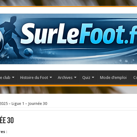
e club
Histoire du Foot
Archives
Quiz
Mode d’emploi
C
025 – Ligue 1 – Journée 30
ée 30
res
: