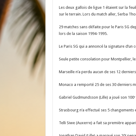
Les deux gallois de ligue 1 étaient sur la fe
sur le terrain. Lors du match aller, Serba Thom
29 matches sans défaite pour le Paris SG dep
lors de la saison 1994-1995.
Le Paris SG qui a annoncé la signature d’un 
Seule petite consolation pour Montpellier, le
Marseille n’a perdu aucun de ses 12 derniers
Monaco a remporté 25 de ses 30 derniers matc
Gabriel Gudmundsson (Lille) a joué son 100ᵉ
Strasbourg n’a effectué ses 5 changements en
Telli Siwe (Auxerre) a fait sa première appari
Jonathan David (Lille) a marqué son 20ᵉ penal