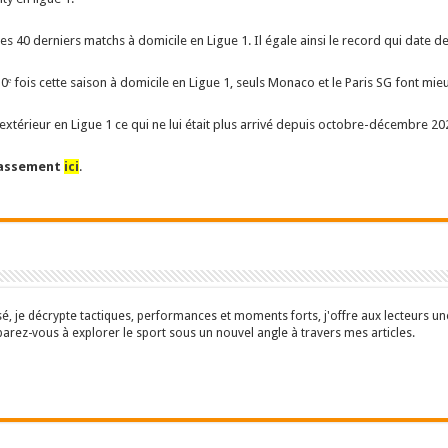
ses 40 derniers matchs à domicile en Ligue 1. Il égale ainsi le record qui date 
 fois cette saison à domicile en Ligue 1, seuls Monaco et le Paris SG font mie
extérieur en Ligue 1 ce qui ne lui était plus arrivé depuis octobre-décembre 20
assement
ici
.
isé, je décrypte tactiques, performances et moments forts, j'offre aux lecteurs 
parez-vous à explorer le sport sous un nouvel angle à travers mes articles.