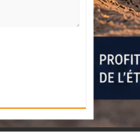
Powered by
WordPress
| Designed by
SurLefoot