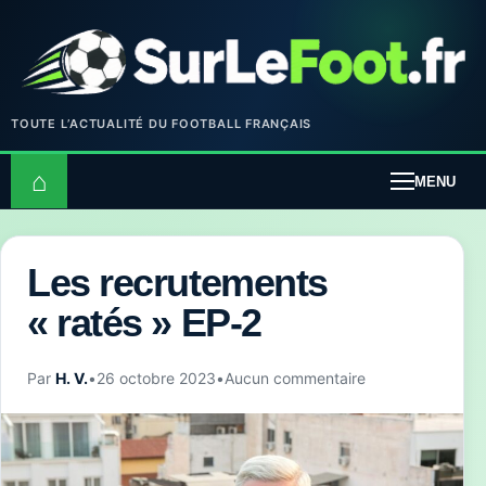
TOUTE L’ACTUALITÉ DU FOOTBALL FRANÇAIS
⌂
MENU
Les recrutements
« ratés » EP-2
Par
H. V.
•
26 octobre 2023
•
Aucun commentaire