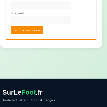
Site web
SurLe
Foot
.fr
Toute l’actualité du football français.